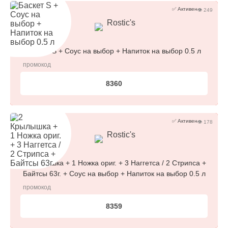
✅ Активен
👁 249
Rostic's
Баскет S + Соус на выбор + Напиток на выбор 0.5 л
промокод
8360
✅ Активен
👁 178
Rostic's
2 Крылышка + 1 Ножка ориг. + 3 Наггетса / 2 Стрипса +
Байтсы 63г. + Соус на выбор + Напиток на выбор 0.5 л
промокод
8359