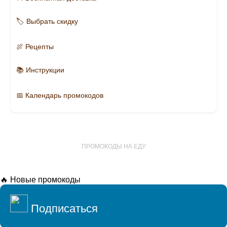
🏷️ Выбрать скидку
🍖 Рецепты
📚 Инструкции
📅 Календарь промокодов
ПРОМОКОДЫ НА ЕДУ
🔥 Новые промокоды
Подписаться