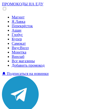
ПРОМОКОДЫ НА ЕДУ
Магнит
Я.Лавка
Перекрёсток
Ашан
Глобус
Купер
Самокат
ВкусВилл
Монетка
Винлаб
Все магазины
Добавить промокод
🔔 Подписаться на новинки