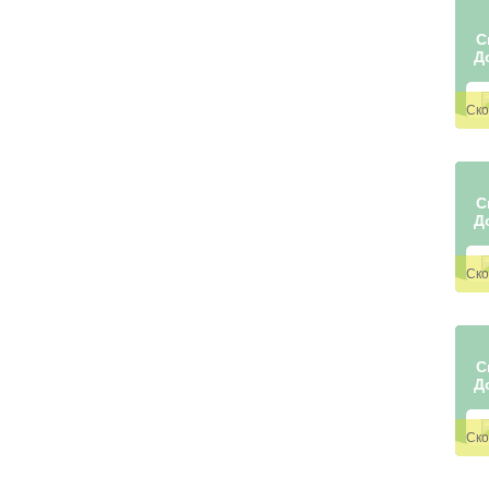
С
Д
С
Д
С
Д