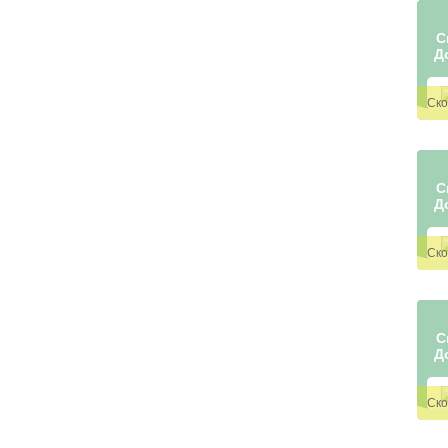
С
Д
С
Д
С
Д