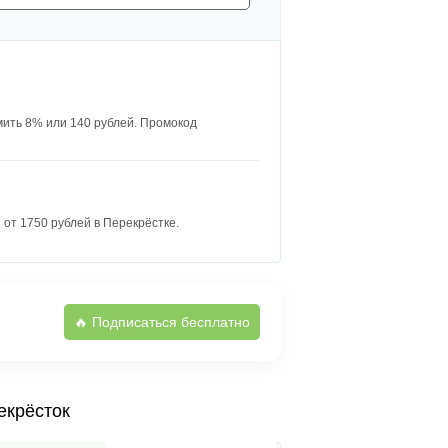
мить 8% или 140 рублей. Промокод
от 1750 рублей в Перекрëстке.
🔥 Подписаться бесплатно
екрёсток