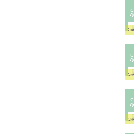
С
Д
С
Д
С
Д