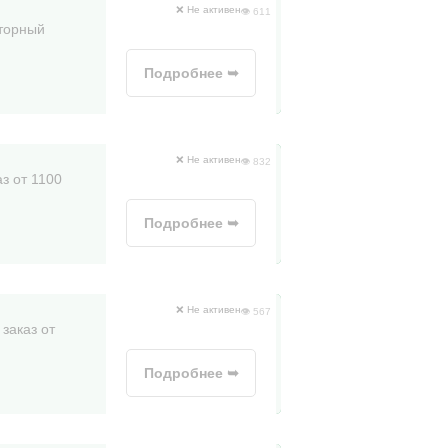
❌ Не активен
👁 611
вторный
Подробнее ➥
❌ Не активен
👁 832
з от 1100
Подробнее ➥
❌ Не активен
👁 567
заказ от
Подробнее ➥