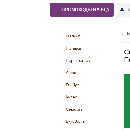
ПРОМОКОДЫ НА ЕДУ
🔔 П
← В
Магнит
Я.Лавка
С
П
Перекрёсток
Ашан
Глобус
Купер
Самокат
ВкусВилл