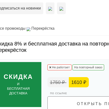
одписаться на новинки
се промокоды
Перекрёстка
кидка 8% и бесплатная доставка на повторн
ерекрëсток
❌ Не работает
На повторный заказ
СКИДКА
1750 ₽
1610 ₽
И
БЕСПЛАТНАЯ
ДОСТАВКА
ОТКРЫТЬ П