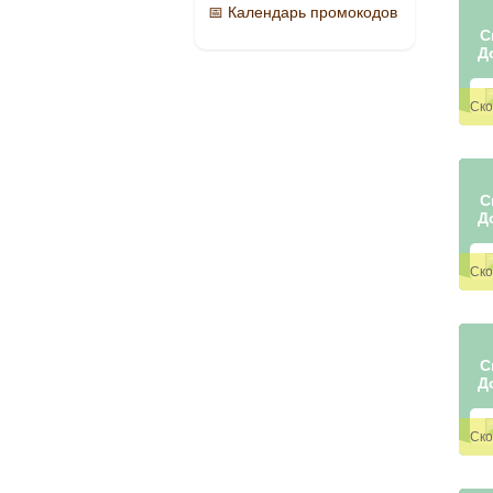
📅 Календарь промокодов
С
Д
С
Д
С
Д