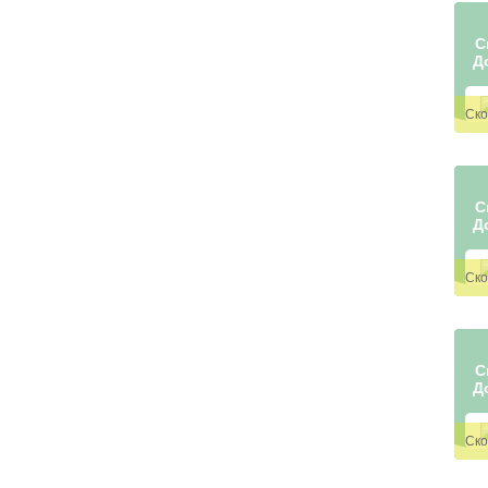
С
Д
С
Д
С
Д