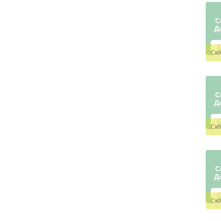
С
Д
С
Д
С
Д